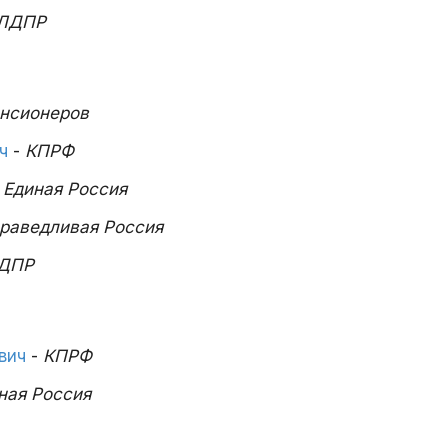
ЛДПР
енсионеров
ч
-
КПРФ
-
Единая Россия
раведливая Россия
ДПР
вич
-
КПРФ
ная Россия