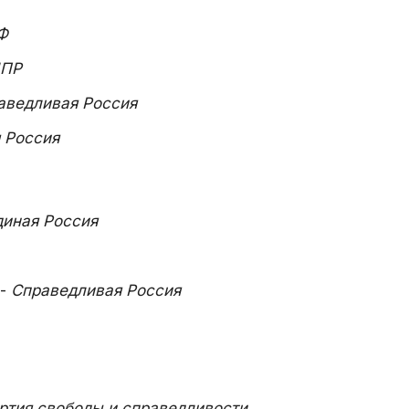
Ф
ПР
аведливая Россия
 Россия
диная Россия
-
Справедливая Россия
ртия свободы и справедливости