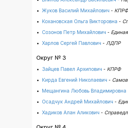
Жуков Василий Михайлович
-
КПР
Кохановская Ольга Викторовна
-
Сп
Созонов Петр Михайлович
-
Единая
Харлов Сергей Павлович
-
ЛДПР
Округ № 3
Зайцев Павел Архипович
-
КПРФ
Кирда Евгений Николаевич
-
Самов
Мещангина Любовь Владимировна
Осадчук Андрей Михайлович
-
Еди
Хадиков Алан Аликович
-
Справедл
Округ № 4