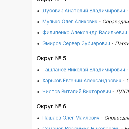
Дубовик Анатолий Владимирович
Мулько Олег Аликович
-
Справедли
Филипенко Александр Васильевич
Эмиров Сервер Зубиерович
-
Парти
Округ № 5
Ташланов Николай Владимирович
Харьков Евгений Александрович
-
С
Чистов Виталий Викторович
-
ЛДП
Округ № 6
Пашаев Олег Маилович
-
Справедл
Семенов Владимир Николаевич
-
Е