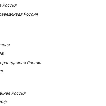
я Россия
раведливая Россия
оссия
РФ
праведливая Россия
Р
диная Россия
ПРФ