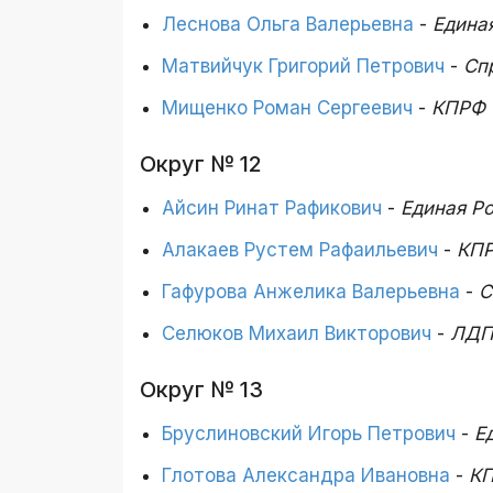
Леснова Ольга Валерьевна
-
Едина
Матвийчук Григорий Петрович
-
Сп
Мищенко Роман Сергеевич
-
КПРФ
Округ № 12
Айсин Ринат Рафикович
-
Единая Р
Алакаев Рустем Рафаильевич
-
КП
Гафурова Анжелика Валерьевна
-
С
Селюков Михаил Викторович
-
ЛДП
Округ № 13
Бруслиновский Игорь Петрович
-
Е
Глотова Александра Ивановна
-
К