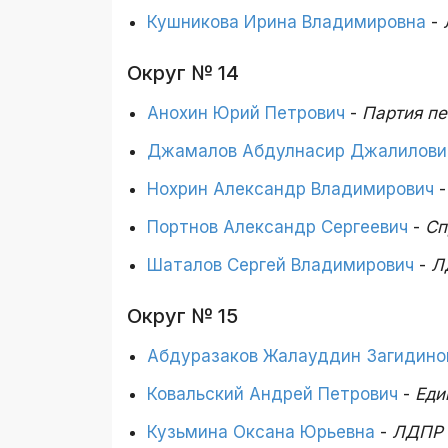
Кушникова Ирина Владимировна
-
Округ № 14
Анохин Юрий Петрович
-
Партия п
Джамалов Абдулнасир Джалилови
Нохрин Александр Владимирович
Портнов Александр Сергеевич
-
Сп
Шаталов Сергей Владимирович
-
Л
Округ № 15
Абдуразаков Жалауддин Загидино
Ковальский Андрей Петрович
-
Еди
Кузьмина Оксана Юрьевна
-
ЛДПР