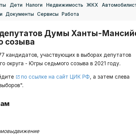
аты
Дети
Налоги
Недвижимость
ЖКХ
Автомобилис
и
Документы
Сервисы
Работа
депутатов Думы Ханты-Мансийс
о созыва
77 кандидатов, участвующих в выборах депутатов
 округа - Югры седьмого созыва в 2021 году.
ейдите
по ссылке на сайт ЦИК РФ
, а затем слева
выборов".
гам
мовыдвижение