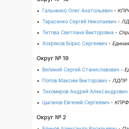
Гальченко Олег Анатольевич
-
КПР
Тарасенко Сергей Николаевич
-
ЛД
Титова Светлана Викторовна
-
Спр
Хохряков Борис Сергеевич
-
Единая
Округ № 19
Великий Сергей Станиславович
-
Е
Попов Максим Викторович
-
ЛДПР
Тихомиров Андрей Александрович
Цыганов Евгений Сергеевич
-
КПРФ
Округ № 2
Блинов Александр Васильевич
-
Па