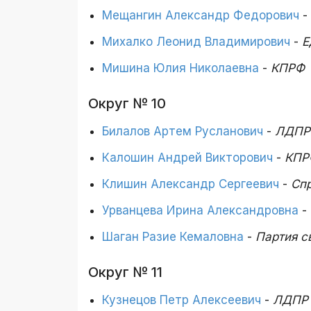
Мещангин Александр Федорович
-
Михалко Леонид Владимирович
-
Е
Мишина Юлия Николаевна
-
КПРФ
Округ № 10
Билалов Артем Русланович
-
ЛДПР
Калошин Андрей Викторович
-
КПР
Клишин Александр Сергеевич
-
Сп
Урванцева Ирина Александровна
-
Шаган Разие Кемаловна
-
Партия с
Округ № 11
Кузнецов Петр Алексеевич
-
ЛДПР