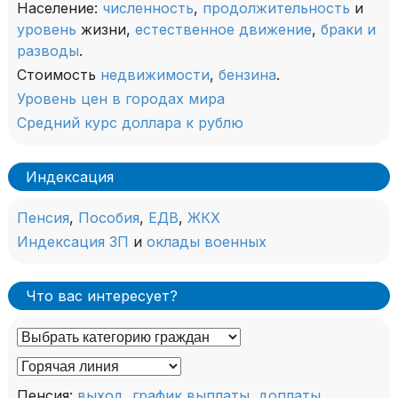
Население:
численность
,
продолжительность
и
уровень
жизни,
естественное движение
,
браки и
разводы
.
Стоимость
недвижимости
,
бензина
.
Уровень цен в городах мира
Средний курс доллара к рублю
Индексация
Пенсия
,
Пособия
,
ЕДВ
,
ЖКХ
Индексация ЗП
и
оклады военных
Что вас интересует?
Пенсия:
выход
,
график выплаты
,
доплаты