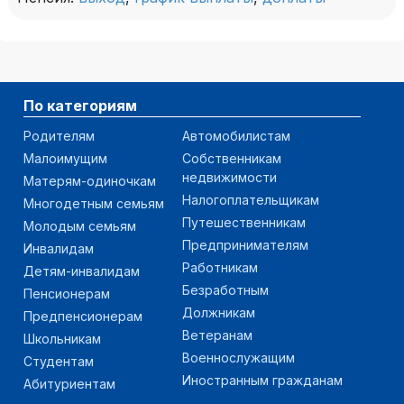
По категориям
Родителям
Автомобилистам
Малоимущим
Собственникам
недвижимости
Матерям-одиночкам
Налогоплательщикам
Многодетным семьям
Путешественникам
Молодым семьям
Предпринимателям
Инвалидам
Работникам
Детям-инвалидам
Безработным
Пенсионерам
Должникам
Предпенсионерам
Ветеранам
Школьникам
Военнослужащим
Студентам
Иностранным гражданам
Абитуриентам