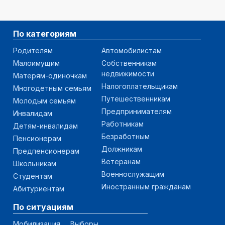
По категориям
Родителям
Автомобилистам
Малоимущим
Собственникам
недвижимости
Матерям-одиночкам
Налогоплательщикам
Многодетным семьям
Путешественникам
Молодым семьям
Предпринимателям
Инвалидам
Работникам
Детям-инвалидам
Безработным
Пенсионерам
Должникам
Предпенсионерам
Ветеранам
Школьникам
Военнослужащим
Студентам
Иностранным гражданам
Абитуриентам
По ситуациям
Мобилизация
Выборы