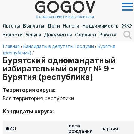
Льготы
Выплаты
Дети
Налоги
Недвижимость
ЖКХ
Новости
Услуги
Документы
Сервисы
Работа
Главная
/
Кандидаты в депутаты Госдумы
/
Бурятия
(республика)
/
Бурятский одномандатный
избирательный округ № 9 -
Бурятия (республика)
Территория округа:
Вся территория республики
Кандидаты округа:
дата
ФИО
партия
рождения