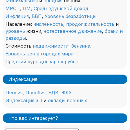
Минимальная
и
средняя
пенсия
МРОТ
,
ПМ
,
Среднедушевой доход
Инфляция
,
ВВП
,
Уровень безработицы
Население:
численность
,
продолжительность
и
уровень
жизни,
естественное движение
,
браки и
разводы
.
Стоимость
недвижимости
,
бензина
.
Уровень цен в городах мира
Средний курс доллара к рублю
Индексация
Пенсия
,
Пособия
,
ЕДВ
,
ЖКХ
Индексация ЗП
и
оклады военных
Что вас интересует?