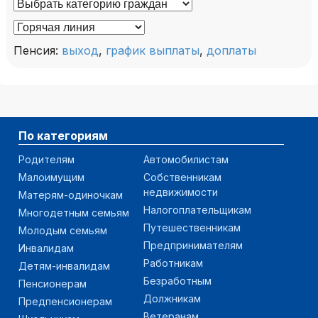
Пенсия:
выход
,
график выплаты
,
доплаты
По категориям
Родителям
Автомобилистам
Малоимущим
Собственникам
недвижимости
Матерям-одиночкам
Налогоплательщикам
Многодетным семьям
Путешественникам
Молодым семьям
Предпринимателям
Инвалидам
Работникам
Детям-инвалидам
Безработным
Пенсионерам
Должникам
Предпенсионерам
Ветеранам