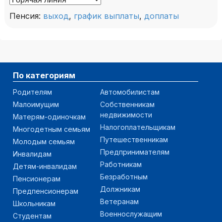
Пенсия:
выход
,
график выплаты
,
доплаты
По категориям
Родителям
Автомобилистам
Малоимущим
Собственникам
недвижимости
Матерям-одиночкам
Налогоплательщикам
Многодетным семьям
Путешественникам
Молодым семьям
Предпринимателям
Инвалидам
Работникам
Детям-инвалидам
Безработным
Пенсионерам
Должникам
Предпенсионерам
Ветеранам
Школьникам
Военнослужащим
Студентам