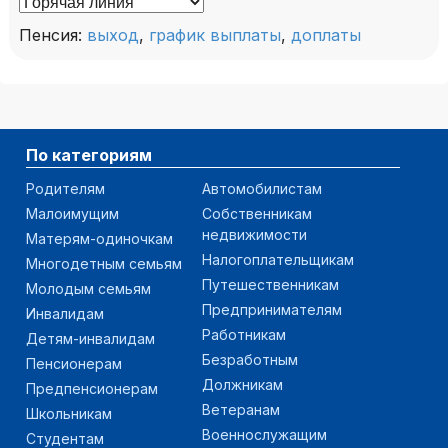
Пенсия:
выход
,
график выплаты
,
доплаты
По категориям
Родителям
Автомобилистам
Малоимущим
Собственникам
недвижимости
Матерям-одиночкам
Налогоплательщикам
Многодетным семьям
Путешественникам
Молодым семьям
Предпринимателям
Инвалидам
Работникам
Детям-инвалидам
Безработным
Пенсионерам
Должникам
Предпенсионерам
Ветеранам
Школьникам
Военнослужащим
Студентам