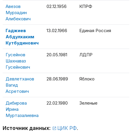
Авезов
02.12.1956
КПРФ
Мурзадин
Алибекович
Гаджиев
13.02.1966
Единая Россия
Абдулхаким
Кутбудинович
Гусейнов
20.05.1981
ЛДПР
Шахнаваз
Гусейнович
Девлетханов
28.06.1989
Яблоко
Вагид
Асретович
Дибирова
22.02.1980
Зеленые
Ирина
Муртазалиевна
Источник данных:
ЦИК РФ
.